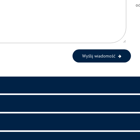
od
Wyślij wiadomość