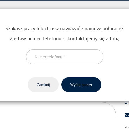
ty pracy
Dla kandydata
Pracodawca
Akcjonariusze
Szukasz pracy lub chcesz nawiązać z nami współpracę?
Zostaw numer telefonu - skontaktujemy się z Tobą
C
Zamknij
Wyślij numer
Za