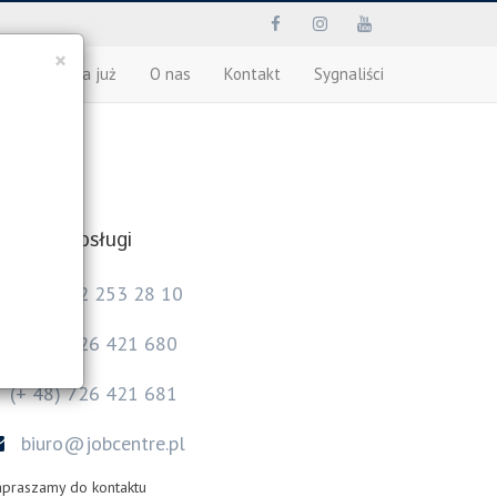
×
Pracownik na już
O nas
Kontakt
Sygnaliści
entrum obsługi
(+ 48) 42 253 28 10
(+ 48) 726 421 680
(+ 48) 726 421 681
biuro@jobcentre.pl
praszamy do kontaktu